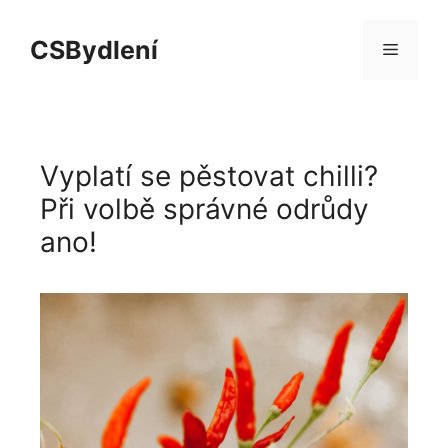
Přeskočit
na
CSBydlení
Menu
obsah
Vyplatí se pěstovat chilli?
Při volbě správné odrůdy
ano!