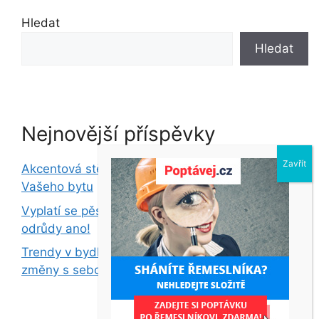
Hledat
Hledat
Nejnovější příspěvky
Akcentová stěna: Oživte jednoduše interiér
Vašeho bytu
Vyplatí se pěstovat chilli? Při volbě správné
odrůdy ano!
Trendy v bydlení pro rok 2024: Jaké designové
změny s sebou přinese?