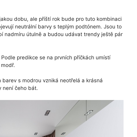
jakou dobu, ale příští rok bude pro tuto kombinaci
evují neutrální barvy s teplým podtónem. Jsou to
í nadmíru útulně a budou udávat trendy ještě pár
 Podle predikce se na prvních příčkách umístí
á modř.
h barev s modrou vzniká neotřelá a krásná
 není čeho bát.