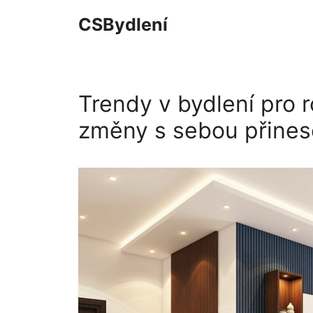
Přeskočit
CSBydlení
na
obsah
Trendy v bydlení pro 
změny s sebou přines