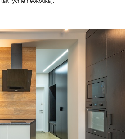
tak rychle neokouká).