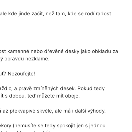
e kde jinde začít, než tam, kde se rodí radost.
enost kamenné nebo dřevěné desky jako obkladu za
rý opravdu nezklame.
huť? Nezoufejte!
dlaždic, a právě zmíněných desek. Pokud tedy
 jít s dobou, teď můžete mít oboje.
až překvapivě skvěle, ale má i další výhody.
kory (nemusíte se tedy spokojit jen s jednou