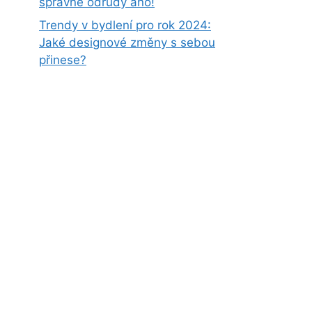
správné odrůdy ano!
Trendy v bydlení pro rok 2024:
Jaké designové změny s sebou
přinese?