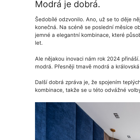
Modrá je dobrá.
Šedobílé odzvonilo. Ano, už se to děje ně
konečná. Na scéně se poslední měsíce obj
jemné a elegantní kombinace, které působ
let.
Ale nějakou inovaci nám rok 2024 přináší.
modrá. Přesněji tmavě modrá a královsk
Další dobrá zpráva je, že spojením teplýc
kombinace, takže se u této odvážné volby