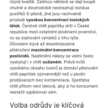
různé kvalitě. Zatímco některé se dají koupit
chutné a dlouhodobě neobsahují rezidua
postřiků či plísně, jiné jsou nechvalně
proslulé
vysokou koncentrací toxických
látek
. Čerstvé chilli papričky drží v České
republice mezi ostatními plodinami prvenství,
co se stahování výrobků z trhu týče.
Důvodem bývá až desetinásobné
překročení
maximální koncentrace
pesticidů
. Nadlimitní nálezy se velmi často
vyskytují i v chilli
sušeném
. Právě kvůli
vysokému obsahu toxinů je domácí pěstování
chilli papriček významnější než u plodin
prodávaných bez kontaminace. Spotřeba
chilli přitom není taková, aby si ho konzument
nestačil vypěstovat sám.
Volba odrůdy je klíčová