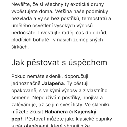
Nevěřte, že si všechny ty exotické druhy
vypěstujete doma. Většina naše podmínky
nezvládá a vy se bez postřiků, termostatů a
umělého osvětlení vysokých výnosů
nedočkáte. Investujte raději čas do odrůd,
plodících bohatě i v našich zeměpisných
šířkách.
Jak pěstovat s úspěchem
Pokud nemáte skleník, doporučuji
jednoznačně
Jalapeña
. Ty pěstuji
opakovaně, s velkými výnosy a z vlastního
semene. Nepoužívám postřiky, hnojiva a
zalévám je, až se jim svěsí listy. Ve skleníku
můžete zkusit
Habañera
či
Kajenský
pepř
. Pěstovat můžete jako klasické papriky
s pár obměnami, které shrnuji níže.