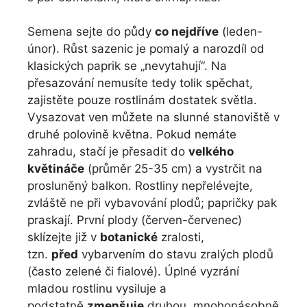
Semena sejte do půdy
co nejdříve
(leden-
únor). Růst sazenic je pomalý a narozdíl od
klasických paprik se „nevytahují“. Na
přesazování nemusíte tedy tolik spěchat,
zajistěte pouze rostlinám dostatek světla.
Vysazovat ven můžete na slunné stanoviště v
druhé polovině května. Pokud nemáte
zahradu, stačí je přesadit do
velkého
květináče
(průměr 25-35 cm) a vystrčit na
prosluněný balkon. Rostliny nepřelévejte,
zvláště ne při vybavování plodů; papričky pak
praskají. První plody (červen-červenec)
sklízejte již v
botanické
zralosti,
tzn.
před
vybarvením do stavu zralých plodů
(často zelené či fialové). Úplné vyzrání
mladou rostlinu vysiluje a
podstatně
zmenšuje
druhou, mnohonásobně