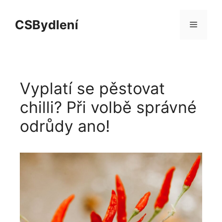
Přeskočit
na
CSBydlení
Menu
obsah
Vyplatí se pěstovat
chilli? Při volbě správné
odrůdy ano!