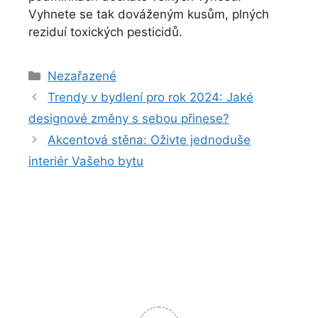
Vyhnete se tak dováženým kusům, plných
reziduí toxických pesticidů.
Rubriky
Nezařazené
Trendy v bydlení pro rok 2024: Jaké
designové změny s sebou přinese?
Akcentová stěna: Oživte jednoduše
interiér Vašeho bytu