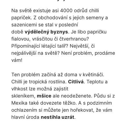
Na světě existuje asi 4000 odrůd chilli
papriček. Z obchodování s jejich semeny a
sazenicemi se stal v poslední
době
výdělečný byznys
. Je libo papričku
fialovou, vrásčitou či čtverhranou?
Připomínající létající talíř? Největší, či
nejpálivější na světě? Není problém, prodáme
vám!
Ten problém začíná až doma v květináči.
Chilli je tropická rostlina.
Citlivá
. Teplotu a
vlhkost lze možná zajistit
skleníkem,
mšice
ale neodeženete. Půdu si z
Mexika také dovezete těžko. A s podzimním
ochlazením si můžete jen hořekovat, že vám
hlavní úroda
nestihla uzrát
.