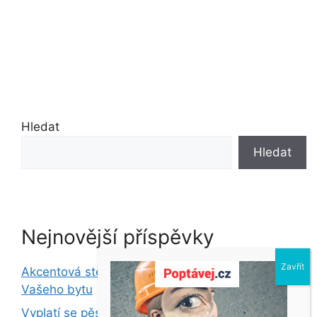
Hledat
Hledat
Nejnovější příspěvky
Akcentová stěna: Oživte jednoduše interiér
Vašeho bytu
Vyplatí se pěstovat chilli? Při volbě správné